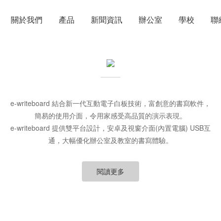
關於我們
產品
新聞資訊
辦公室
學校
聯
e-writeboard 結合新一代互動電子白板技術，富創意的書寫軟件，
簡易的使用介面，令用家感受高品質的演示表現。
e-writeboard 提供雙平台設計，安卓及視窗介面(內置電腦) USB互
通，大幅優化辦公室及教室的書寫體驗。
閱讀更多