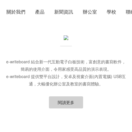
關於我們
產品
新聞資訊
辦公室
學校
聯
e-writeboard 結合新一代互動電子白板技術，富創意的書寫軟件，
簡易的使用介面，令用家感受高品質的演示表現。
e-writeboard 提供雙平台設計，安卓及視窗介面(內置電腦) USB互
通，大幅優化辦公室及教室的書寫體驗。
閱讀更多