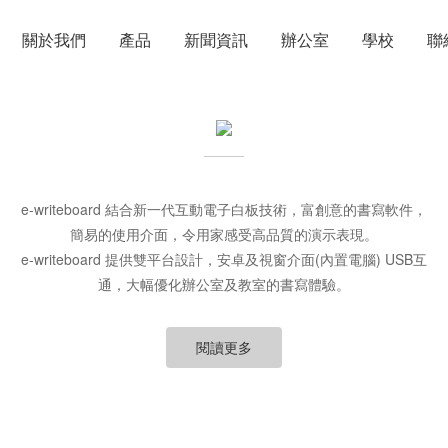
關於我們
產品
新聞資訊
辦公室
學校
聯
e-writeboard 結合新一代互動電子白板技術，富創意的書寫軟件，
簡易的使用介面，令用家感受高品質的演示表現。
e-writeboard 提供雙平台設計，安卓及視窗介面(內置電腦) USB互
通，大幅優化辦公室及教室的書寫體驗。
閱讀更多