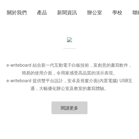
關於我們
產品
新聞資訊
辦公室
學校
聯
e-writeboard 結合新一代互動電子白板技術，富創意的書寫軟件，
簡易的使用介面，令用家感受高品質的演示表現。
e-writeboard 提供雙平台設計，安卓及視窗介面(內置電腦) USB互
通，大幅優化辦公室及教室的書寫體驗。
閱讀更多